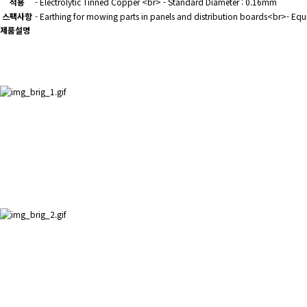
적용
- Electrolytic Tinned Copper <br> - Standard Diameter : 0.16mm
스팩사항
- Earthing for mowing parts in panels and distribution boards<br>- Equip
제품설명