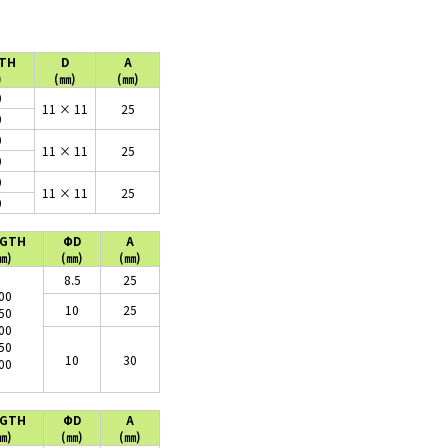
TH
D
A
)
(
㎜
)
(
㎜)
0
11 × 11
25
0
0
11 × 11
25
0
0
11 × 11
25
0
NGTH
ΦD
A
㎜)
(
㎜
)
(
㎜)
8.5
25
00
10
25
50
00
50
10
30
00
NGTH
ΦD
A
㎜)
(
㎜
)
(
㎜)