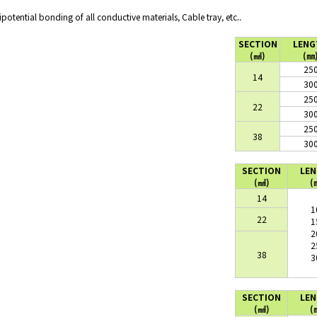
otential bonding of all conductive materials, Cable tray, etc..
SECTION
LENG
(
㎟
)
(
㎜
25
14
30
25
22
30
25
38
30
SECTION
LE
(
㎟
)
(
14
1
22
1
2
2
38
3
SECTION
LE
(
㎟
)
(