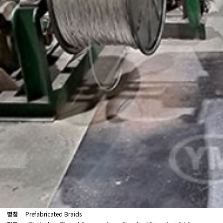
명칭
Prefabricated Braids